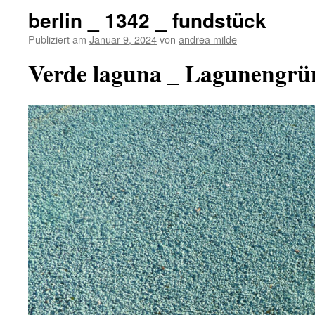
berlin _ 1342 _ fundstück
Publiziert am
Januar 9, 2024
von
andrea milde
Verde laguna _ Lagunengrü