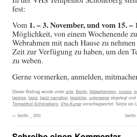
fest:
1. – 3. November, und vom 15. –
Vom
Möglichkeit, von einem Wochenende z
Webrahmen mit nach Hause zu nehmen 
Zeit zur Verfügung zu haben, um den Tep
zu weben.
Gerne vormerken, anmelden, mitmachen
Dieser Beitrag wurde unter
arte
,
Berlin
,
bildwirkereien
,
cursos
,
e
tapices
,
tapiz
,
tapiz narrativo
,
teppiche
,
unterwegs
abgelegt und
Tempelhof-Schöneberg
,
Vhs-Kurse
verschlagwortet. Setze ein
←
berlin _ 500
berlin
Schreibe einen Kommentar