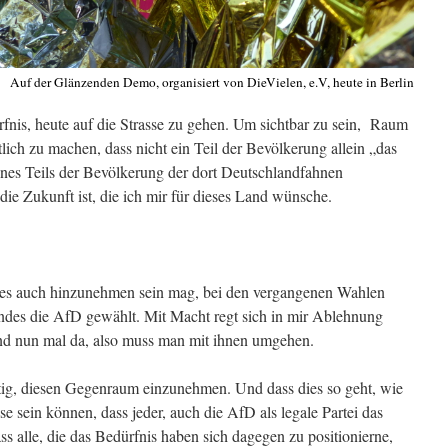
Auf der Glänzenden Demo, organisiert von DieVielen, e.V, heute in Berlin
rfnis, heute auf die Strasse zu gehen. Um sichtbar zu sein, Raum
h zu machen, dass nicht ein Teil der Bevölkerung allein „das
jenes Teils der Bevölkerung der dort Deutschlandfahnen
die Zukunft ist, die ich mir für dieses Land wünsche.
 es auch hinzunehmen sein mag, bei den vergangenen Wahlen
ndes die AfD gewählt. Mit Macht regt sich in mir Ablehnung
sind nun mal da, also muss man mit ihnen umgehen.
ig, diesen Gegenraum einzunehmen. Und dass dies so geht, wie
sse sein können, dass jeder, auch die AfD als legale Partei das
ss alle, die das Bedürfnis haben sich dagegen zu positionierne,