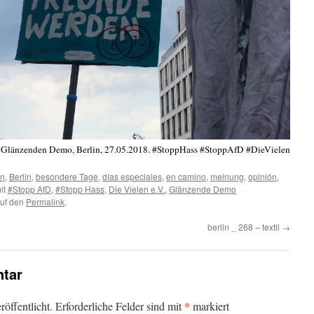
 Glänzenden Demo, Berlin, 27.05.2018. #StoppHass #StoppAfD #DieVielen
en
,
Berlin
,
besondere Tage
,
días especiales
,
en camino
,
meinung
,
opinión
,
it
#Stopp AfD
,
#Stopp Hass
,
Die Vielen e.V.
,
Glänzende Demo
auf den
Permalink
.
berlin _ 268 – textil
→
tar
*
öffentlicht.
Erforderliche Felder sind mit
markiert