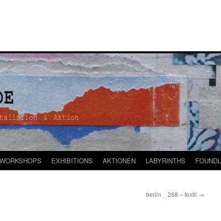
WORKSHOPS
EXHIBITIONS
AKTIONEN
LABYRINTHS
FOUNDL
berlin _ 268 – textil
→