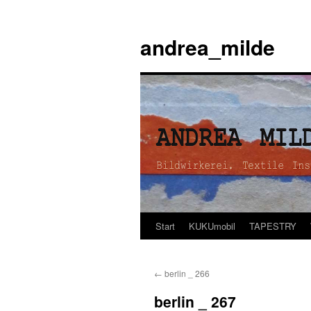
andrea_milde
Start
KUKUmobil
TAPESTRY
Zum
Inhalt
←
berlin _ 266
springen
berlin _ 267