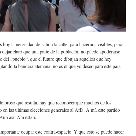
hoy la necesidad de salir a la calle, para hacernos visibles, para
a dejar claro que una parte de la población no puede apoderarse
 del „pueblo“, que el futuro que dibujan aquellos que hoy
agitando la bandera alemana, no es el que yo deseo para este país.
oloroso que resulta, hay que reconocer que muchos de los
to en las ultimas elecciones generales al AfD. A mí, este partido
ún así: Ahí están.
portante ocupar este contra-espacio. Y que esto se puede hacer