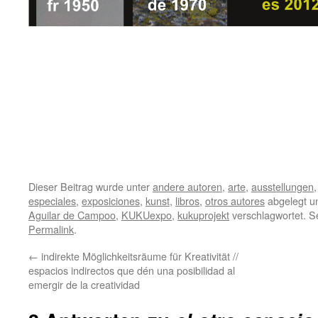
.
.
.
Dieser Beitrag wurde unter
andere autoren
,
arte
,
ausstellungen
especiales
,
exposiciones
,
kunst
,
libros
,
otros autores
abgelegt u
Aguilar de Campoo
,
KUKUexpo
,
kukuprojekt
verschlagwortet. S
Permalink
.
←
indirekte Möglichkeitsräume für Kreativität //
espacios indirectos que dén una posibilidad al
emergir de la creatividad