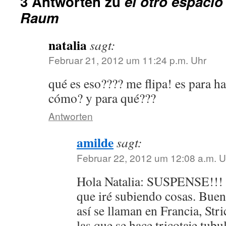
3 Antworten zu
el otro espacio
Raum
natalia
sagt:
Februar 21, 2012 um 11:24 p.m. Uhr
qué es eso???? me flipa! es para h
cómo? y para qué???
Antworten
amilde
sagt:
Februar 22, 2012 um 12:08 a.m. U
Hola Natalia: SUSPENSE!!! 
que iré subiendo cosas. Bueno
así se llaman en Francia, Str
las que se hace tricotaje tub