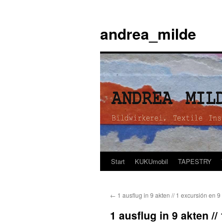
andrea_milde
Start
KUKUmobil
TAPESTRY
Zum
Inhalt
←
1 ausflug in 9 akten // 1 excursión en 9
springen
1 ausflug in 9 akten //