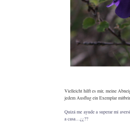
.
Vielleicht hilft es mir, meine Ab
jedem Ausflug ein Exemplar mitb
Quizá me ayude a superar mi aversió
a casa…¿¿??