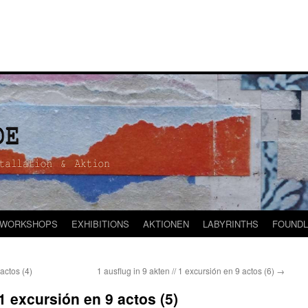
WORKSHOPS
EXHIBITIONS
AKTIONEN
LABYRINTHS
FOUNDL
 actos (4)
1 ausflug in 9 akten // 1 excursión en 9 actos (6)
→
 1 excursión en 9 actos (5)