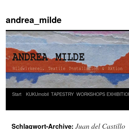
andrea_milde
Zum
Start
KUKUmobil
TAPESTRY
WORKSHOPS
EXHIBITI
Inhalt
springen
Juan del Castillo
Schlagwort-Archive: