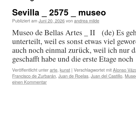
Sevilla _ 2575 _ museo
Publiziert am
Juni 20, 2026
von
andrea milde
Museo de Bellas Artes _ II (de) Es geht
unterteilt, weil es sonst etwas viel gew
auch noch einmal zurück, weil ich nur 
geschafft habe und die erste Etage noc
Veröffentlicht unter
arte
,
kunst
|
Verschlagwortet mit
Alonso Váz
Francisco de Zurbarán
,
Juan de Roelas
,
Juan del Castillo
,
Museo
einen Kommentar