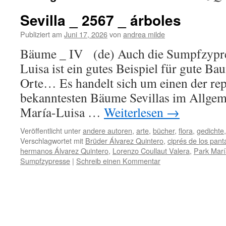
Sevilla _ 2567 _ árboles
Publiziert am
Juni 17, 2026
von
andrea milde
Bäume _ IV (de) Auch die Sumpfzypre
Luisa ist ein gutes Beispiel für gute Ba
Orte… Es handelt sich um einen der rep
bekanntesten Bäume Sevillas im Allgem
María-Luisa …
Weiterlesen
→
Veröffentlicht unter
andere autoren
,
arte
,
bücher
,
flora
,
gedichte
Verschlagwortet mit
Brüder Álvarez Quintero
,
ciprés de los pan
hermanos Álvarez Quintero
,
Lorenzo Coullaut Valera
,
Park Marí
Sumpfzypresse
|
Schreib einen Kommentar