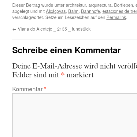
Dieser Beitrag wurde unter
architektur
,
arquitectura
,
Dorfleben
,
abgelegt und mit
Alcáçovas
,
Bahn
,
Bahnhöfe
,
estaciones de tre
verschlagwortet. Setze ein Lesezeichen auf den
Permalink
.
←
Viana do Alentejo _ 2135 _ fundstück
Schreibe einen Kommentar
Deine E-Mail-Adresse wird nicht veröffe
*
Felder sind mit
markiert
Kommentar
*