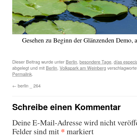
Gesehen zu Beginn der Glänzenden Demo, 
Dieser Beitrag wurde unter
Berlin
,
besondere Tage
,
días especi
abgelegt und mit
Berlin
,
Volkspark am Weinberg
verschlagwortet
Permalink
.
←
berlin _ 264
Schreibe einen Kommentar
Deine E-Mail-Adresse wird nicht veröffe
*
Felder sind mit
markiert