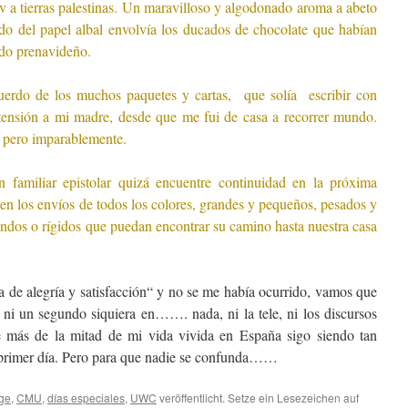
v a tierras palestinas. Un maravilloso y algodonado aroma a abeto
eado del papel albal envolvía los ducados de chocolate que habían
udo prenavideño.
cuerdo de los muchos paquetes y cartas, que solía escribir con
xtensión a mi madre, desde que me fui de casa a recorrer mundo.
 pero imparablemente.
n familiar epistolar quizá encuentre continuidad en la próxima
en los envíos de todos los colores, grandes y pequeños, pesados y
landos o rígidos que puedan encontrar su camino hasta nuestra casa
a de alegría y satisfacción“ y no se me había ocurrido, vamos que
 ni un segundo siquiera en……. nada, ni la tele, ni los discursos
más de la mitad de mi vida vivida en España sigo siendo tan
 primer día. Pero para que nadie se confunda……
ge
,
CMU
,
días especiales
,
UWC
veröffentlicht. Setze ein Lesezeichen auf