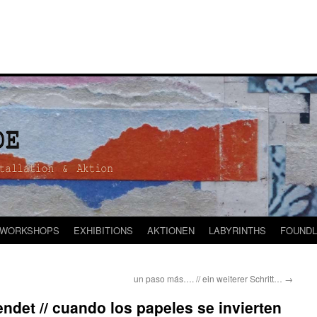
WORKSHOPS
EXHIBITIONS
AKTIONEN
LABYRINTHS
FOUNDL
un paso más…. // ein weiterer Schritt…
→
ndet // cuando los papeles se invierten