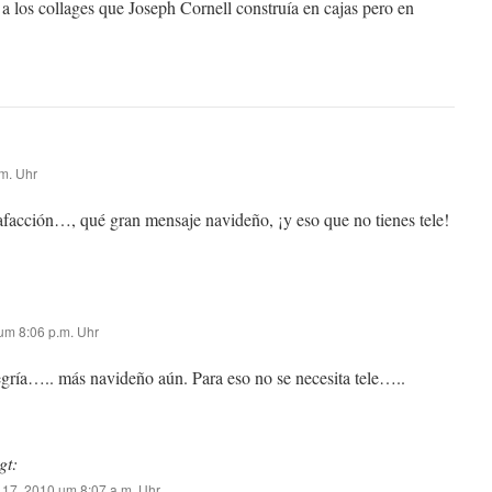
a los collages que Joseph Cornell construía en cajas pero en
m. Uhr
safacción…, qué gran mensaje navideño, ¡y eso que no tienes tele!
m 8:06 p.m. Uhr
legría….. más navideño aún. Para eso no se necesita tele…..
gt:
17, 2010 um 8:07 a.m. Uhr