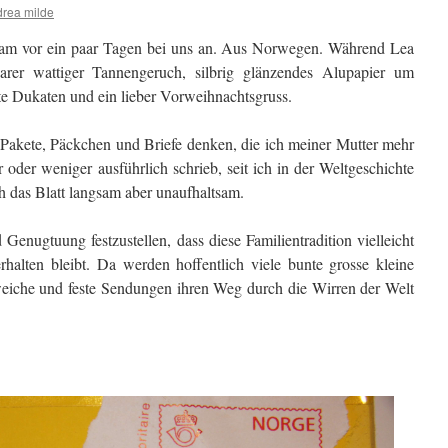
rea milde
 kam vor ein paar Tagen bei uns an. Aus Norwegen. Während Lea
arer wattiger Tannengeruch, silbrig glänzendes Alupapier um
te Dukaten und ein lieber Vorweihnachtsgruss.
e Pakete, Päckchen und Briefe denken, die ich meiner Mutter mehr
oder weniger ausführlich schrieb, seit ich in der Weltgeschichte
h das Blatt langsam aber unaufhaltsam.
Genugtuung festzustellen, dass diese Familientradition vielleicht
rhalten bleibt. Da werden hoffentlich viele bunte grosse kleine
eiche und feste Sendungen ihren Weg durch die Wirren der Welt