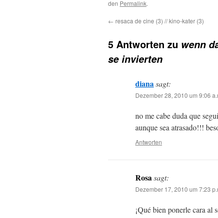
den
Permalink
.
←
resaca de cine (3) // kino-kater (3)
5 Antworten zu
wenn da
se invierten
diana
sagt:
Dezember 28, 2010 um 9:06 a.
no me cabe duda que seguir
aunque sea atrasado!!! beso
Antworten
Rosa
sagt:
Dezember 17, 2010 um 7:23 p.
¡Qué bien ponerle cara al s