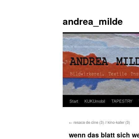
andrea_milde
Start
KUKUmobil
TAPESTRY
Zum
Inhalt
←
resaca de cine (3) // kino-kater (3)
springen
wenn das blatt sich we