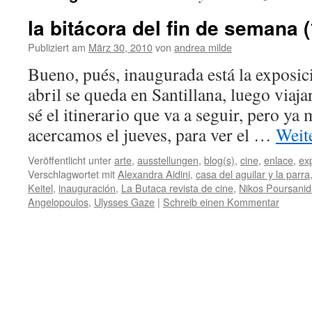
la bitácora del fin de semana (
Publiziert am
März 30, 2010
von
andrea milde
Bueno, pués, inaugurada está la exposic
abril se queda en Santillana, luego viaj
sé el itinerario que va a seguir, pero ya
acercamos el jueves, para ver el …
Weit
Veröffentlicht unter
arte
,
ausstellungen
,
blog(s)
,
cine
,
enlace
,
ex
Verschlagwortet mit
Alexandra Aidini
,
casa del aguilar y la parra
Keitel
,
inauguración
,
La Butaca revista de cine
,
Nikos Poursanid
Angelopoulos
,
Ulysses Gaze
|
Schreib einen Kommentar