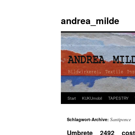
andrea_milde
Start
KUKUmobil
TAPESTRY
Zum
Inhalt
Santiponce
Schlagwort-Archive:
springen
Umbrete _ 2492 _ cos