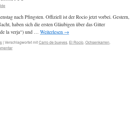
lde
nstag nach Pfingsten. Offiziell ist der Rocio jetzt vorbei. Gestern,
acht, haben sich die ersten Gläubigen über das Gitter
 de la verja“) und …
Weiterlesen
→
s
|
Verschlagwortet mit
Carro de bueyes
,
El Rocío
,
Ochsenkarren
,
mmentar