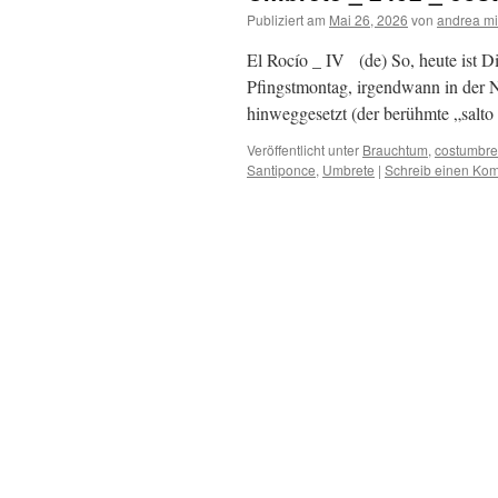
Publiziert am
Mai 26, 2026
von
andrea mi
El Rocío _ IV (de) So, heute ist Die
Pfingstmontag, irgendwann in der N
hinweggesetzt (der berühmte „salto
Veröffentlicht unter
Brauchtum
,
costumbre
Santiponce
,
Umbrete
|
Schreib einen Ko