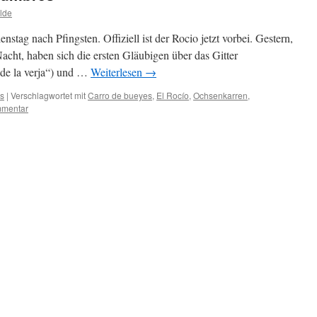
lde
nstag nach Pfingsten. Offiziell ist der Rocio jetzt vorbei. Gestern,
acht, haben sich die ersten Gläubigen über das Gitter
 de la verja“) und …
Weiterlesen
→
s
|
Verschlagwortet mit
Carro de bueyes
,
El Rocío
,
Ochsenkarren
,
mmentar