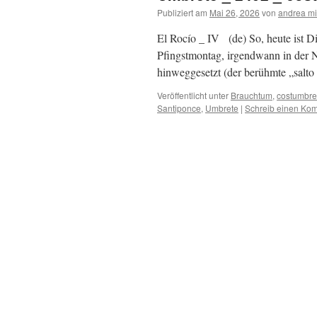
Publiziert am
Mai 26, 2026
von
andrea mi
El Rocío _ IV (de) So, heute ist Die
Pfingstmontag, irgendwann in der N
hinweggesetzt (der berühmte „salto
Veröffentlicht unter
Brauchtum
,
costumbre
Santiponce
,
Umbrete
|
Schreib einen Ko