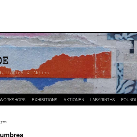
WORKSHOPS
EXHIBITIONS
AKTIONEN
LABYRINTHS
FOUNDL
eyes
tumbres