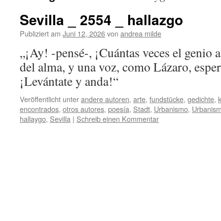
Sevilla _ 2554 _ hallazgo
Publiziert am
Juni 12, 2026
von
andrea milde
„¡Ay! -pensé-, ¡Cuántas veces el genio 
del alma, y una voz, como Lázaro, esper
¡Levántate y anda!“
Veröffentlicht unter
andere autoren
,
arte
,
fundstücke
,
gedichte
,
encontrados
,
otros autores
,
poesía
,
Stadt
,
Urbanismo
,
Urbanis
hallaygo
,
Sevilla
|
Schreib einen Kommentar