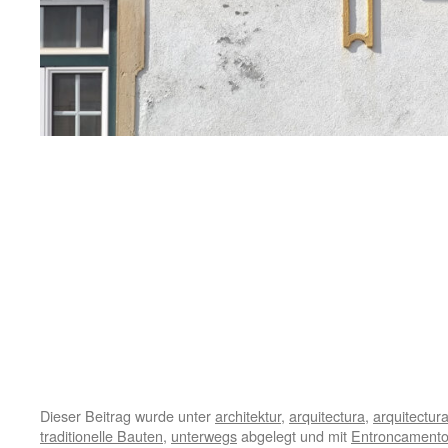
Dieser Beitrag wurde unter
architektur
,
arquitectura
,
arquitectur
traditionelle Bauten
,
unterwegs
abgelegt und mit
Entroncament