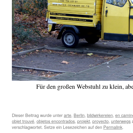
Für den großen Webstuhl zu klein, ab
Dieser Beitrag wurde unter
arte
,
Berlin
,
bildwirkereien
,
en camin
objet trouvé
,
objetos encontrados
,
projekt
,
proyecto
,
unterwegs
a
verschlagwortet. Setze ein Lesezeichen auf den
Permalink
.