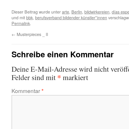
Dieser Beitrag wurde unter
arte
,
Berlin
,
bildwirkereien
,
días espe
und mit
bbk
,
berufsverband bildender künstler*innen
verschlagwo
Permalink
.
←
Musterpieces _ II
Schreibe einen Kommentar
Deine E-Mail-Adresse wird nicht veröffe
*
Felder sind mit
markiert
Kommentar
*