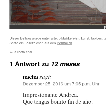
Dieser Beitrag wurde unter
arte
,
bildwirkereien
,
kunst
,
tapices
,
t
Setze ein Lesezeichen auf den
Permalink
.
←
la recta final
1 Antwort zu
12 meses
nacha
sagt:
Dezember 25, 2016 um 7:05 p.m. Uhr
Impresionante Andrea.
Que tengas bonito fin de año.