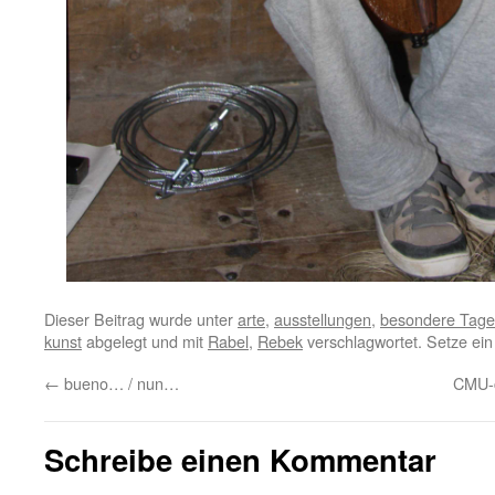
Dieser Beitrag wurde unter
arte
,
ausstellungen
,
besondere Tage
kunst
abgelegt und mit
Rabel
,
Rebek
verschlagwortet. Setze ei
←
bueno… / nun…
CMU-
Schreibe einen Kommentar