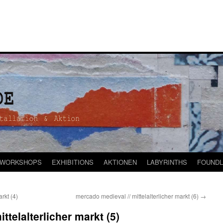
WORKSHOPS
EXHIBITIONS
AKTIONEN
LABYRINTHS
FOUNDL
rkt (4)
mercado medieval // mittelalterlicher markt (6)
→
ttelalterlicher markt (5)