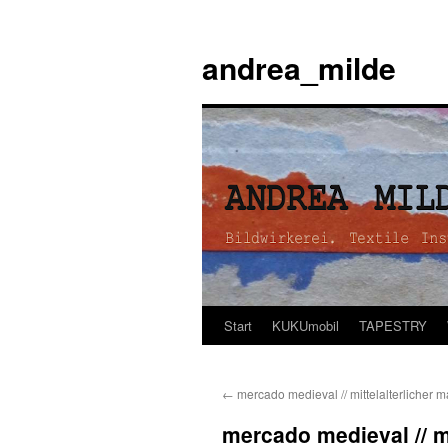
andrea_milde
Start
KUKUmobil
TAPESTRY
Zum
Inhalt
←
mercado medieval // mittelalterlicher ma
springen
mercado medieval // mi