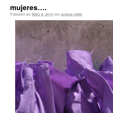
mujeres….
Publiziert am
März 8, 2010
von
andrea milde