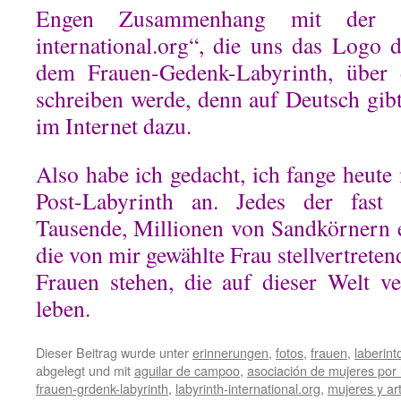
Engen Zusammenhang mit
der Ini
international.org“, die uns das Logo 
dem Frauen-Gedenk-Labyrinth, über 
schreiben werde, denn auf Deutsch gib
im Internet dazu.
Also habe ich gedacht, ich fange heute 
Post-Labyrinth an. Jedes der fas
Tausende, Millionen von Sandkörnern 
die von mir gewählte Frau stellvertreten
Frauen stehen,
die auf dieser Welt v
leben.
Dieser Beitrag wurde unter
erinnerungen
,
fotos
,
frauen
,
laberint
abgelegt und mit
aguilar de campoo
,
asociación de mujeres por 
frauen-grdenk-labyrinth
,
labyrinth-international.org
,
mujeres y ar