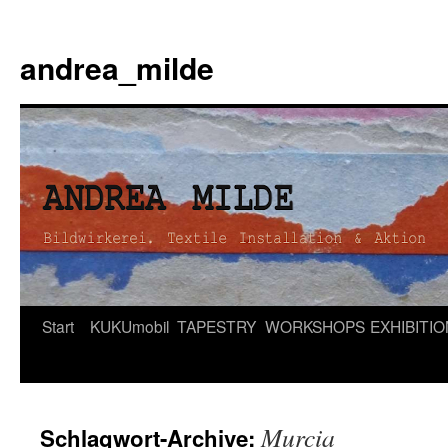
andrea_milde
Zum
Start
KUKUmobil
TAPESTRY
WORKSHOPS
EXHIBITI
Inhalt
springen
Murcia
Schlagwort-Archive: