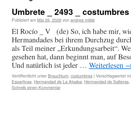
Umbrete _ 2493 _ costumbres
Publiziert am
Mai 26, 2026
von
andrea milde
El Rocío _ V (de) So, ich habe mir, wie
Hermandades bei ihrem Durchzug durch
als Teil meiner „Erkundungsarbeit“. W
gesehen hat, dann beginnt man, auf Bes
Und natürlich ist jeder …
Weiterlesen
Veröffentlicht unter
Brauchtum
,
costumbres
|
Verschlagwortet mi
Espartinas
,
Hermandad de La Algaba
,
Hermandad de Salteras
,
Schreib einen Kommentar