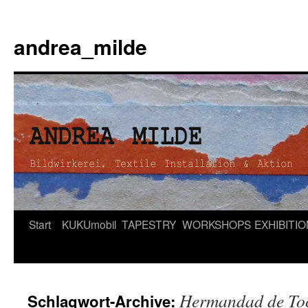
andrea_milde
Zum
Start
KUKUmobil
TAPESTRY
WORKSHOPS
EXHIBITI
Inhalt
springen
Hermandad de To
Schlagwort-Archive: