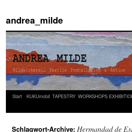
andrea_milde
Zum
Start
KUKUmobil
TAPESTRY
WORKSHOPS
EXHIBITI
Inhalt
springen
Hermandad de Es
Schlagwort-Archive: