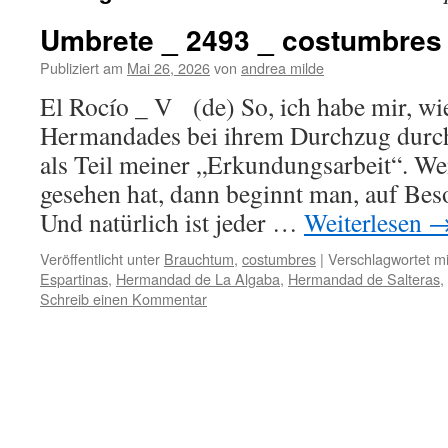
Umbrete _ 2493 _ costumbres
Publiziert am
Mai 26, 2026
von
andrea milde
El Rocío _ V (de) So, ich habe mir, wie
Hermandades bei ihrem Durchzug durch
als Teil meiner „Erkundungsarbeit“. W
gesehen hat, dann beginnt man, auf Bes
Und natürlich ist jeder …
Weiterlesen
Veröffentlicht unter
Brauchtum
,
costumbres
|
Verschlagwortet mi
Espartinas
,
Hermandad de La Algaba
,
Hermandad de Salteras
,
Schreib einen Kommentar