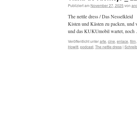
Publiziert am
November 27, 2025
von
and
The nettle dress / Das Nesselkleid
Kisten und Kästen zu packen, und 
und das KUKUmobil wartet, noc
Veröffentlicht unter
arte
,
cine
,
enlace
,
film
Howitt
,
podcast
,
The nettle dress
|
Schrei