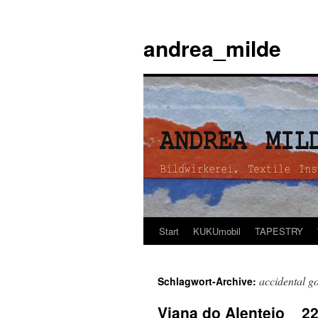
andrea_milde
Start
KUKUmobil
TAPESTRY
Zum
Inhalt
accidental g
Schlagwort-Archive:
springen
Viana do Alentejo _ 22