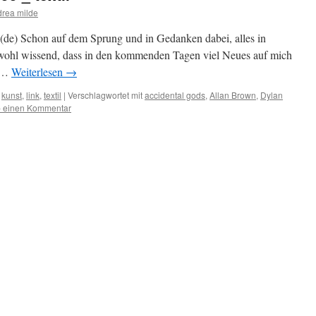
rea milde
 (de) Schon auf dem Sprung und in Gedanken dabei, alles in
wohl wissend, dass in den kommenden Tagen viel Neues auf mich
h …
Weiterlesen
→
,
kunst
,
link
,
textil
|
Verschlagwortet mit
accidental gods
,
Allan Brown
,
Dylan
b einen Kommentar