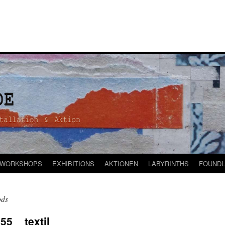
WORKSHOPS
EXHIBITIONS
AKTIONEN
LABYRINTHS
FOUNDL
ods
55 _ textil