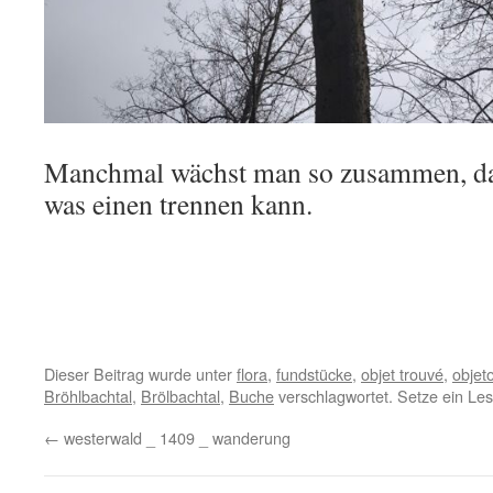
Manchmal wächst man so zusammen, das
was einen trennen kann.
Dieser Beitrag wurde unter
flora
,
fundstücke
,
objet trouvé
,
objet
Bröhlbachtal
,
Brölbachtal
,
Buche
verschlagwortet. Setze ein Le
←
westerwald _ 1409 _ wanderung