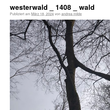
westerwald _ 1408 _ wald
Publiziert am
März 18, 2024
von
andrea milde