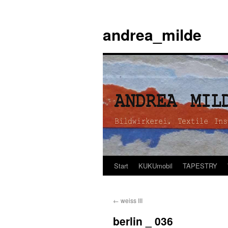
andrea_milde
Start
KUKUmobil
TAPESTRY
Zum
Inhalt
←
weiss III
springen
berlin _ 036