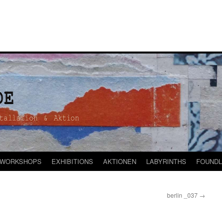
WORKSHOPS
EXHIBITIONS
AKTIONEN
LABYRINTHS
FOUNDL
berlin _037
→