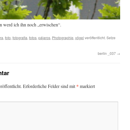
n werd ich ihn noch „erwischen“.
ora
,
foto
,
fotografia
,
fotos
,
pájaros
,
Photographie
,
vögel
veröffentlicht. Setze
berlin _037
→
tar
*
öffentlicht.
Erforderliche Felder sind mit
markiert