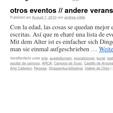
otros eventos // andere veran
Publiziert am
August 7, 2010
von
andrea milde
Con la edad, las cosas se quedan mejor
escritas. Así que m eharé una lista de ev
Mit dem Alter ist es einfacher sich Din
man sie einmal aufgeschrieben …
Weit
Veröffentlicht unter
arte
,
ausstellungen
,
exposiciones
,
kunst
,
tea
aguilar de campoo
,
ARCA
,
Campoo de Suso
,
Castillo de Argüe
Arte Callejero
,
Reggae
,
Strassenkunstfestival
,
Vallejo de Orbó
|