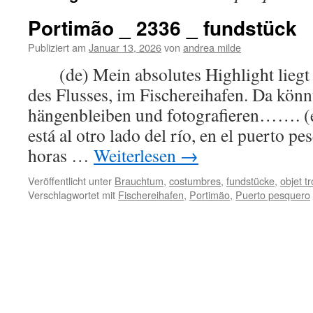
Portimão _ 2336 _ fundstück
Publiziert am
Januar 13, 2026
von
andrea milde
(de) Mein absolutes Highlight liegt a
des Flusses, im Fischereihafen. Da könn
hängenbleiben und fotografieren……. (e
está al otro lado del río, en el puerto p
horas …
Weiterlesen
→
Veröffentlicht unter
Brauchtum
,
costumbres
,
fundstücke
,
objet t
Verschlagwortet mit
Fischereihafen
,
Portimão
,
Puerto pesquero