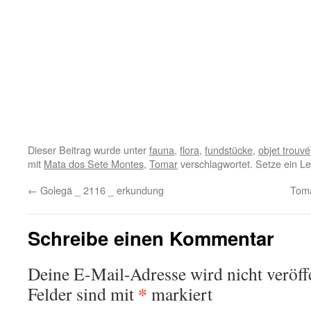
Dieser Beitrag wurde unter
fauna
,
flora
,
fundstücke
,
objet trouvé
mit
Mata dos Sete Montes
,
Tomar
verschlagwortet. Setze ein L
←
Golegã _ 2116 _ erkundung
Toma
Schreibe einen Kommentar
Deine E-Mail-Adresse wird nicht veröffe
*
Felder sind mit
markiert