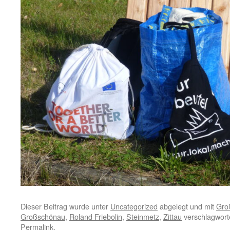
Dieser Beitrag wurde unter
Uncategorized
abgelegt und mit
Gro
Großschönau
,
Roland Friebolin
,
Steinmetz
,
Zittau
verschlagworte
Permalink
.