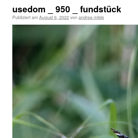
usedom _ 950 _ fundstück
Publiziert am
August 6, 2022
von
andrea milde