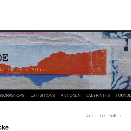
WORKSHOPS
EXHIBITIONS
AKTIONEN
LABYRINTHS
FOUNDL
berlin _ 797 _ textil
→
cke