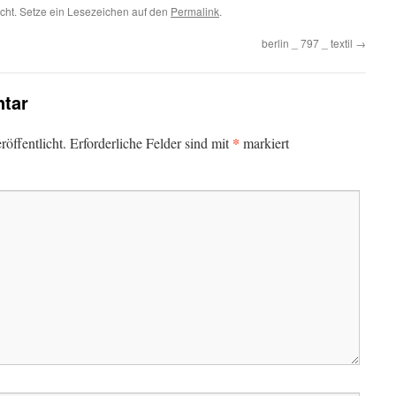
icht. Setze ein Lesezeichen auf den
Permalink
.
berlin _ 797 _ textil
→
tar
*
öffentlicht.
Erforderliche Felder sind mit
markiert