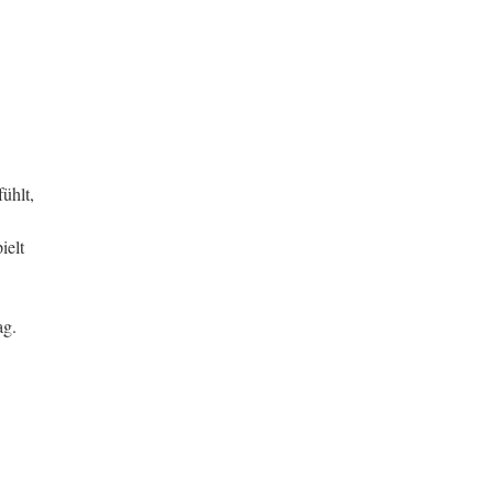
ühlt,
ielt
ag.