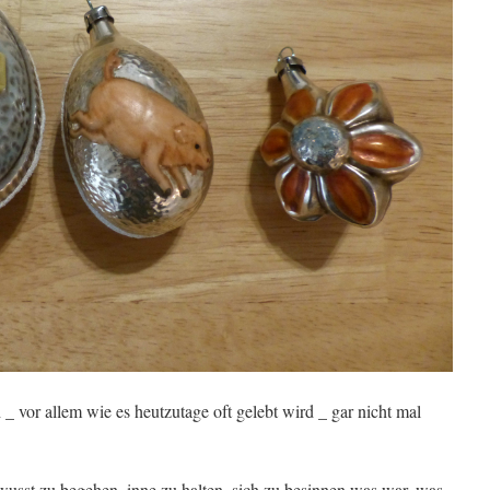
 _ vor allem wie es heutzutage oft gelebt wird _ gar nicht mal
usst zu begehen, inne zu halten, sich zu besinnen was war, was