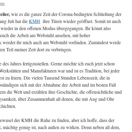
lde
elier,
wie es die ganze Zeit der Corona-bedingten Schließung der
ang Juli hat die
KMH
ihre Türen wieder geöffnet. Somit ist auch
wieder in den offenen Modus übergegangen. Ihr könnt also
 euch die Arbeit am Webstuhl ansehen, mit hoher
k werdet ihr mich auch am Webstuhl vorfinden. Zumindest werde
n Teil meiner Zeit dort zu verbringen.
 des Jahres fertigzustellen. Gerne möchte ich euch jetzt schon
erkstätten und Manufakturen war und ist es Tradition, bei jeder
t zu feiern. Die vielen Tausend Stunden Lebenszeit, die in
bständigen sich mit der Abnahme der Arbeit und im besten Fall
ern die Welt und erzählen ihre Geschichte, die offensichtliche und
ngsamkeit, über Zusammenhalt all denen, die mit Aug und Ohr
chichten.
Gewusel der KMH die Ruhe zu finden, aber ich hoffe, dass der
t, mächtig genug ist, nach außen zu wirken. Denn neben all dem,