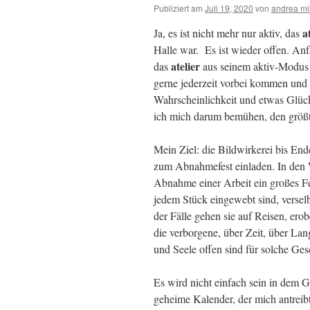
Publiziert am
Juli 19, 2020
von
andrea mi
at
Ja, es ist nicht mehr nur aktiv, das
Halle war. Es ist wieder offen. Anf
atelier
das
aus seinem aktiv-Modus 
gerne jederzeit vorbei kommen und
Wahrscheinlichkeit und etwas Glüc
ich mich darum bemühen, den größte
Mein Ziel: die Bildwirkerei bis Ende
zum Abnahmefest einladen. In den W
Abnahme einer Arbeit ein großes Fes
jedem Stück eingewebt sind, versel
der Fälle gehen sie auf Reisen, erob
die verborgene, über Zeit, über La
und Seele offen sind für solche Ges
Es wird nicht einfach sein in dem 
geheime Kalender, der mich antreib