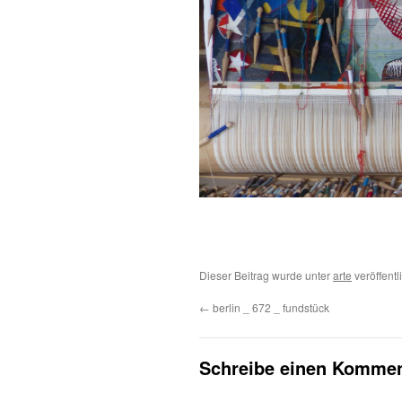
Dieser Beitrag wurde unter
arte
veröffentl
←
berlin _ 672 _ fundstück
Schreibe einen Kommen