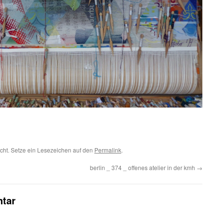
icht. Setze ein Lesezeichen auf den
Permalink
.
berlin _ 374 _ offenes atelier in der kmh
→
tar