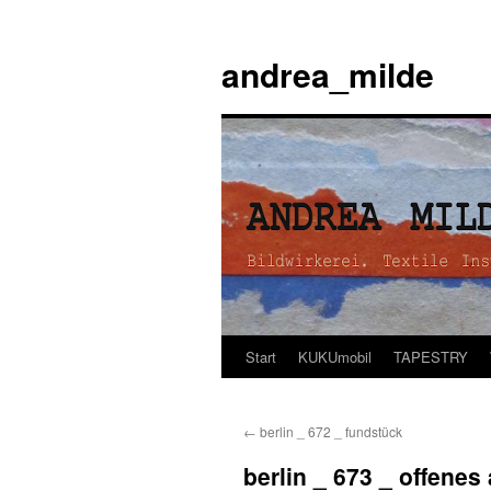
andrea_milde
Start
KUKUmobil
TAPESTRY
Zum
Inhalt
←
berlin _ 672 _ fundstück
springen
berlin _ 673 _ offenes