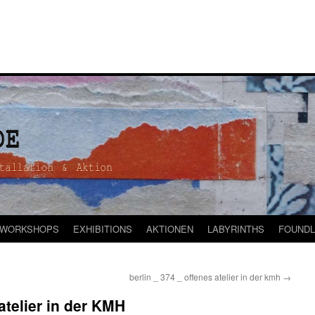
WORKSHOPS
EXHIBITIONS
AKTIONEN
LABYRINTHS
FOUNDL
berlin _ 374 _ offenes atelier in der kmh
→
 atelier in der KMH