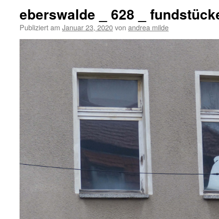
eberswalde _ 628 _ fundstück
Publiziert am
Januar 23, 2020
von
andrea milde