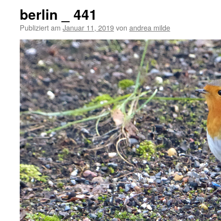
berlin _ 441
Publiziert am
Januar 11, 2019
von
andrea milde