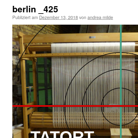
berlin _425
Publiziert am
Dezember 13, 2018
von
andrea milde