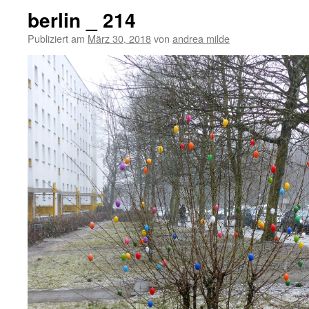
berlin _ 214
Publiziert am
März 30, 2018
von
andrea milde