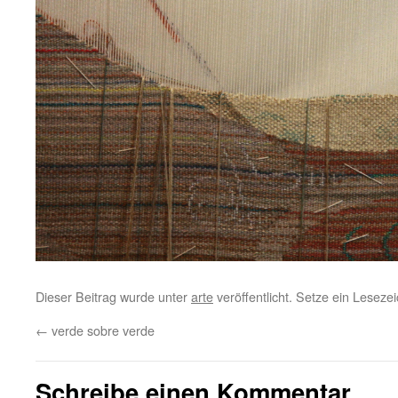
Dieser Beitrag wurde unter
arte
veröffentlicht. Setze ein Lesez
←
verde sobre verde
Schreibe einen Kommentar