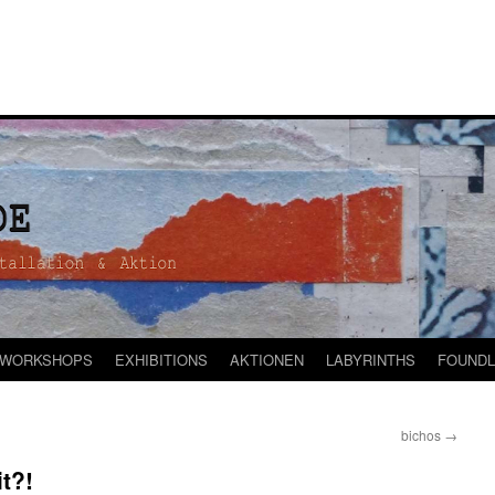
WORKSHOPS
EXHIBITIONS
AKTIONEN
LABYRINTHS
FOUNDL
bichos
→
it?!