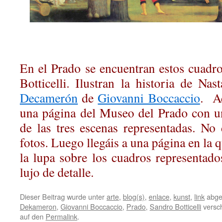
.
En el Prado se encuentran estos cuadr
Botticelli. Ilustran la historia de Nas
Decamerón
de
Giovanni Boccaccio
. A
una página del Museo del Prado con u
de las tres escenas representadas. No 
fotos. Luego llegáis a una página en la 
la lupa sobre los cuadros representado
lujo de detalle.
Dieser Beitrag wurde unter
arte
,
blog(s)
,
enlace
,
kunst
,
link
abge
Dekameron
,
Giovanni Boccaccio
,
Prado
,
Sandro Botticelli
versch
auf den
Permalink
.