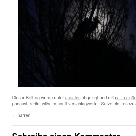
Dieser Beitrag wurde unter
cuentos
abgelegt und mit
califa cigü
podcast
,
radio
,
wilhelm hauff
verschlagwortet. Setze ein Leseze
←
narren
Schreibe einen Kommentar