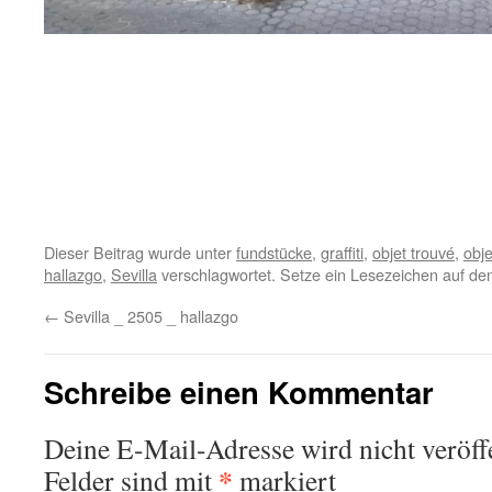
Dieser Beitrag wurde unter
fundstücke
,
graffiti
,
objet trouvé
,
obj
hallazgo
,
Sevilla
verschlagwortet. Setze ein Lesezeichen auf d
←
Sevilla _ 2505 _ hallazgo
Schreibe einen Kommentar
Deine E-Mail-Adresse wird nicht veröffe
*
Felder sind mit
markiert