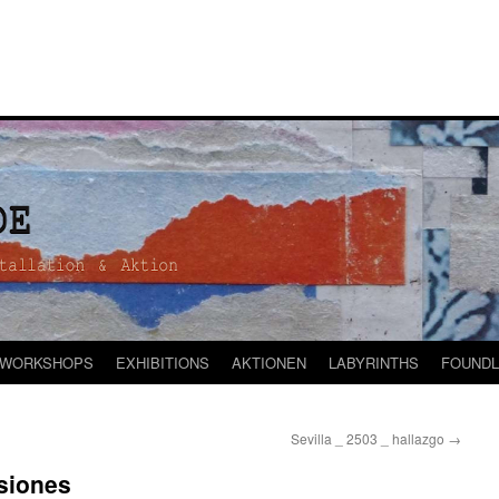
WORKSHOPS
EXHIBITIONS
AKTIONEN
LABYRINTHS
FOUNDL
Sevilla _ 2503 _ hallazgo
→
esiones