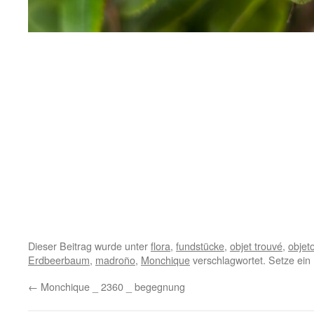
Dieser Beitrag wurde unter
flora
,
fundstücke
,
objet trouvé
,
objet
Erdbeerbaum
,
madroño
,
Monchique
verschlagwortet. Setze ein
←
Monchique _ 2360 _ begegnung