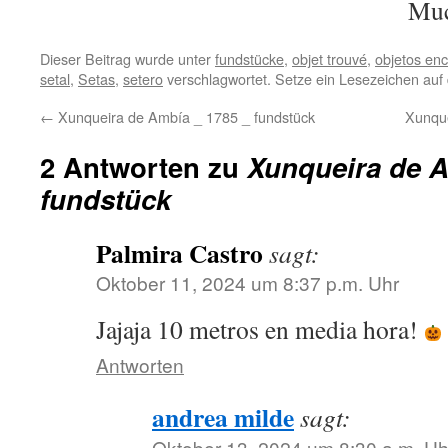
Muc
Dieser Beitrag wurde unter
fundstücke
,
objet trouvé
,
objetos en
setal
,
Setas
,
setero
verschlagwortet. Setze ein Lesezeichen auf
←
Xunqueira de Ambía _ 1785 _ fundstück
Xunque
2 Antworten zu
Xunqueira de A
fundstück
Palmira Castro
sagt:
Oktober 11, 2024 um 8:37 p.m. Uhr
Jajaja 10 metros en media hora!
Antworten
andrea milde
sagt:
Oktober 13, 2024 um 8:30 a.m. Uh