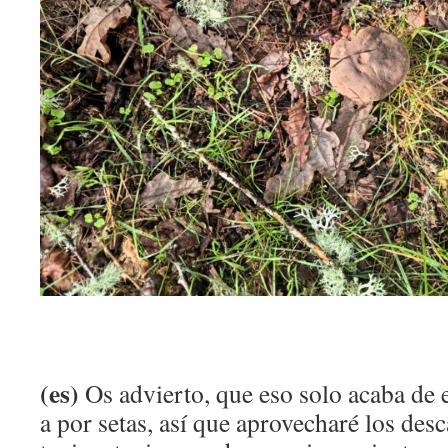
(es)
Os advierto, que eso solo acaba de 
a por setas, así que aprovecharé los desca