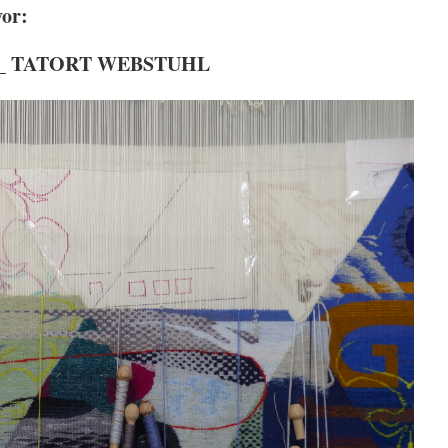
vor:
Uhr _ TATORT WEBSTUHL