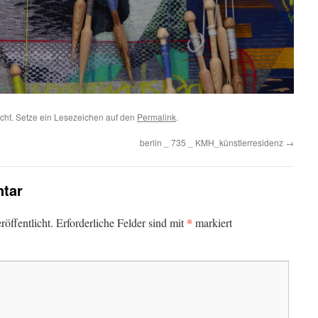
icht. Setze ein Lesezeichen auf den
Permalink
.
berlin _ 735 _ KMH_künstlerresidenz
→
tar
*
öffentlicht.
Erforderliche Felder sind mit
markiert