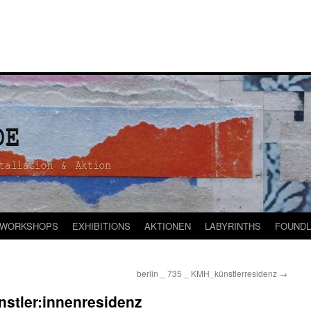
WORKSHOPS
EXHIBITIONS
AKTIONEN
LABYRINTHS
FOUNDL
berlin _ 735 _ KMH_künstlerresidenz
→
nstler:innenresidenz