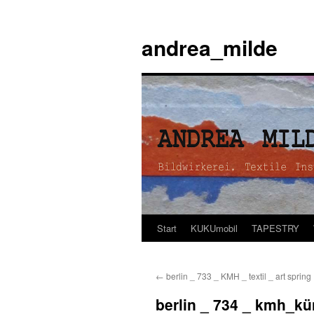
andrea_milde
Start
KUKUmobil
TAPESTRY
Zum
Inhalt
←
berlin _ 733 _ KMH _ textil _ art spring
springen
berlin _ 734 _ kmh_kü