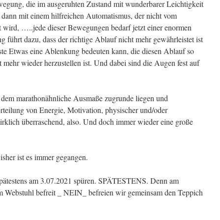
wegung, die im ausgeruhten Zustand mit wunderbarer Leichtigkeit
cke dann mit einem hilfreichen Automatismus, der nicht vom
t wird, …..jede dieser Bewegungen bedarf jetzt einer enormen
 führt dazu, dass der richtige Ablauf nicht mehr gewährleistet ist
inste Etwas eine Ablenkung bedeuten kann, die diesen Ablauf so
cht mehr wieder herzustellen ist. Und dabei sind die Augen fest auf
en, dem marathonähnliche Ausmaße zugrunde liegen und
teilung von Energie, Motivation, physischer und/oder
wirklich überraschend, also. Und doch immer wieder eine große
Bisher ist es immer gegangen.
 spätestens am 3.07.2021 spüren. SPÄTESTENS. Denn am
m Webstuhl befreit _ NEIN_ befreien wir gemeinsam den Teppich