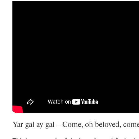
Yar gal ay gal – Come, oh beloved, com