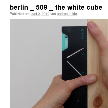
berlin _ 509 _ the white cube
Publiziert am
Juni 9, 2019
von
andrea milde